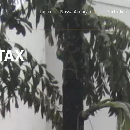
Início
Nossa Atuação
Portfólios
TAX